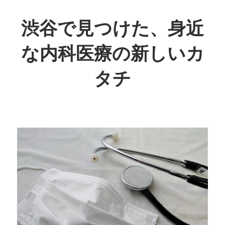
コ
ン
渋谷で見つけた、身近
テ
な内科医療の新しいカ
ン
ツ
タチ
へ
ス
あ
キ
な
ッ
た
プ
の
健
康
を
守
る、