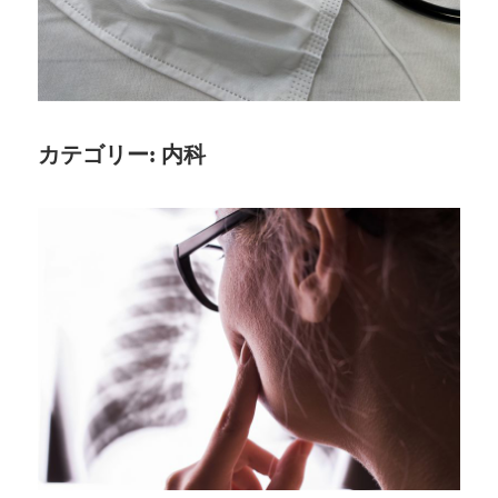
身
近
な
専
門
カテゴリー:
内科
医
と
共
に
歩
む
新
し
い
日
常