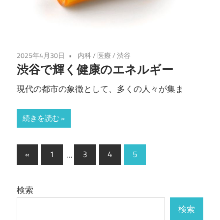
2025年4月30日
内科
/
医療
/
渋谷
渋谷で輝く健康のエネルギー
現代の都市の象徴として、多くの人々が集ま
続きを読む
投
前
«
1
…
3
4
5
の
稿
記
の
検索
事
ペ
検索